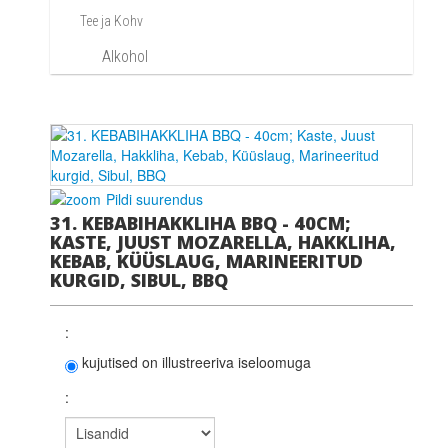
Tee ja Kohv
Alkohol
Pildi suurendus
31. KEBABIHAKKLIHA BBQ - 40CM;
KASTE, JUUST MOZARELLA, HAKKLIHA,
KEBAB, KÜÜSLAUG, MARINEERITUD
KURGID, SIBUL, BBQ
:
kujutised on illustreeriva iseloomuga
: