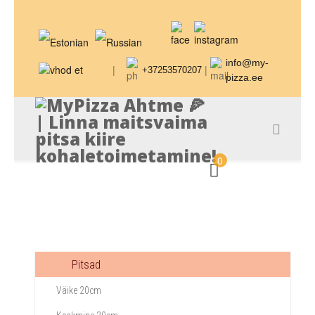
info@my-
|
|
+37253570207
pizza.ee
0
Pitsad
Väike 20cm