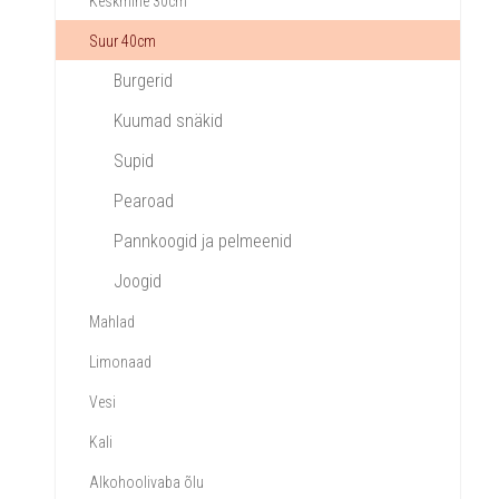
Keskmine 30cm
Suur 40cm
Burgerid
Kuumad snäkid
Supid
Pearoad
Pannkoogid ja pelmeenid
Joogid
Mahlad
Limonaad
Vesi
Kali
Alkohoolivaba õlu