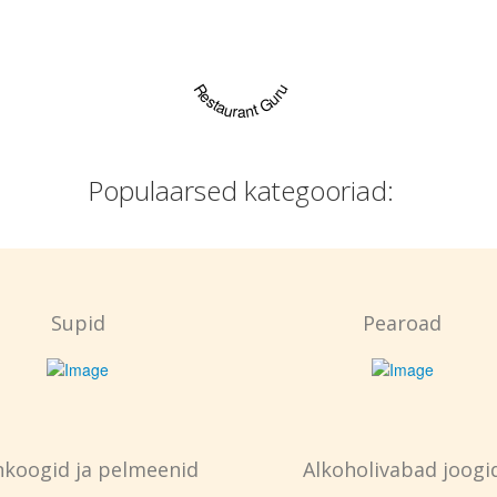
Restaurant Guru
Populaarsed kategooriad:
Supid
Pearoad
koogid ja pelmeenid
Alkoholivabad joogi