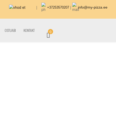
|
|
info@my-pizza.ee
+37253570207
OSTUABI
KONTAKT
0