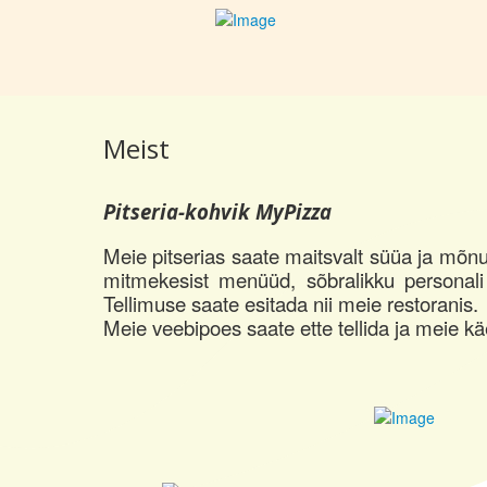
Meist
Pitseria-kohvik MyPizza
Meie pitserias saate maitsvalt süüa ja mõn
mitmekesist menüüd, sõbralikku personali
Tellimuse saate esitada nii meie restoranis.
Meie veebipoes saate ette tellida ja meie käes