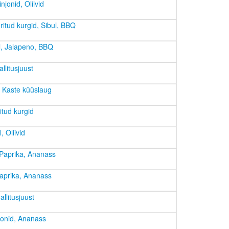
jonid, Oliivid
itud kurgid, Sibul, BBQ
l, Jalapeno, BBQ
llitusjuust
, Kaste küüslaug
tud kurgid
 Oliivid
 Paprika, Ananass
Paprika, Ananass
llitusjuust
jonid, Ananass