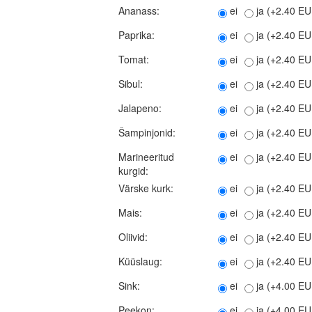
Ananass:
ei
ja (+2.40 E
Paprika:
ei
ja (+2.40 E
Tomat:
ei
ja (+2.40 E
Sibul:
ei
ja (+2.40 E
Jalapeno:
ei
ja (+2.40 E
Šampinjonid:
ei
ja (+2.40 E
Marineeritud
ei
ja (+2.40 E
kurgid:
Värske kurk:
ei
ja (+2.40 E
Mais:
ei
ja (+2.40 E
Oliivid:
ei
ja (+2.40 E
Küüslaug:
ei
ja (+2.40 E
Sink:
ei
ja (+4.00 E
Peekon:
ei
ja (+4.00 E