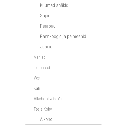
Kuumad snäkid
Supid
Pearoad
Pannkoogid ja pelmeenid
Joogid
Mahlad
Limonaad
Vesi
Kali
Alkohoolivaba õlu
Tee ja Kohv
Alkohol