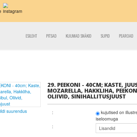
ESILEHT
PITSAD
KUUMAD SNÄKID
SUPID
PEAROAD
29. PEEKONI - 40CM; KASTE, JUU
MOZARELLA, HAKKLIHA, PEEKON,
OLIIVID, SINIHALLITUSJUUST
ildi suurendus
:
kujutised on illustr
iseloomuga
: